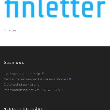
finletter
ÜBER UNS
Hochschule RheinMain
Center for Advanced E-Business Studies
Datenschutzerklärung
Informationspflicht Art. 13 & 14 DSGVO
NEUESTE BEITRÄGE