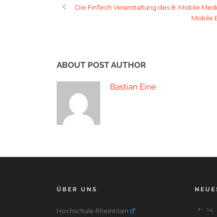
Die FinTech Veranstaltung des 8. Mobile Med
Mobile 
ABOUT POST AUTHOR
Bastian Eine
ÜBER UNS
NEUE
Hochschule RheinMain
14