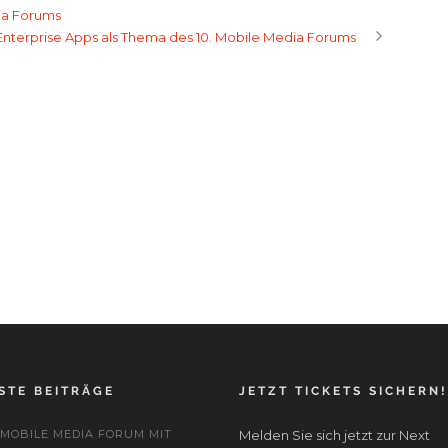
ia Forums
Enterprise Apps als Thema des 10. Mobile Media Forums
STE BEITRÄGE
JETZT TICKETS SICHERN!
. MOBILE MEDIA FORUM MIT
Melden Sie sich jetzt zur Next