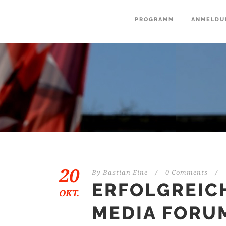
PROGRAMM
ANMELDU
20
By
Bastian Eine
/
0 Comments
/
ERFOLGREICH
OKT.
MEDIA FORU