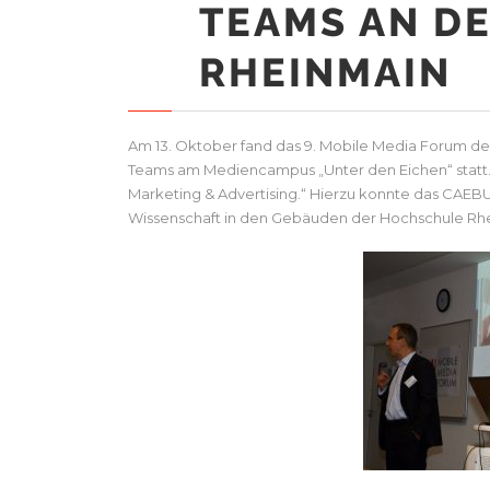
TEAMS AN D
RHEINMAIN
Am 13. Oktober fand das 9. Mobile Media Forum d
Teams am Mediencampus „Unter den Eichen“ statt.
Marketing & Advertising.“ Hierzu konnte das CAEB
Wissenschaft in den Gebäuden der Hochschule Rh