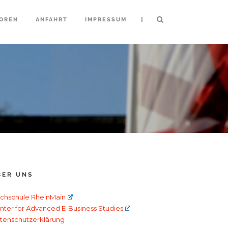
|
OREN
ANFAHRT
IMPRESSUM
BER UNS
chschule RheinMain
nter for Advanced E-Business Studies
tenschutzerklärung