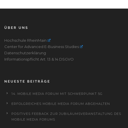
ÜBER UNS
Hochschule RheinMain
Center for Advanced E-Business Studies
Datenschutzerklärung
Informationspflicht Art. 13 & 14 DSGVO
NEUESTE BEITRÄGE
14. MOBILE MEDIA FORUM MIT SCHWERPUNKT 5G
ERFOLGREICHES MOBILE MEDIA FORUM ABGEHALTEN
POSITIVES FEEBACK ZUR JUBILÄUMSVERANSTALTUNG DES
MOBILE MEDIA FORUMS