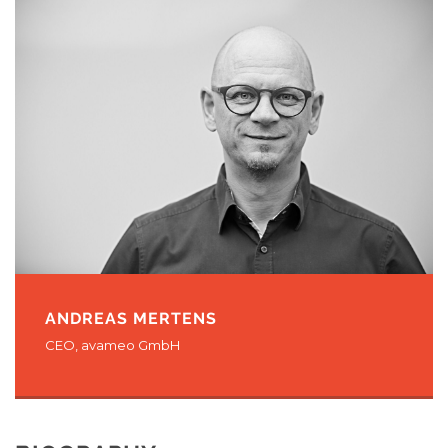
ANDREAS MERTENS
CEO, avameo GmbH