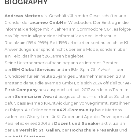
BIOGRAPHY
Andreas Mertens
ist Geschäftsführender Gesellschafter und
Gründer der
avameo GmbH
in Wiesbaden. Der Einstieg in die
Informatik erfolgte mit 14 Jahren am Commodore C64, es folgte
das Diplom in Allgemeiner Informatik an der Hochschule
RheinMain (1994–1999). Seit 1999 arbeitet er kontinuierlich an KI-
Anwendungen; er spricht nicht über eine Mode, sondern über
ein Feld, das ihn seit 26 Jahren begleitet.
Seine Unternehmerlaufbahn begann als Internet-Berater
bei
IBM Global Services
und im IBM-Spin-Off
Avinci
— der
Grundstein für ein heute 25-jähriges Unternehmerleben. 2018
entstand daraus die avameo GmbH, die sich 2024 offiziell zur
AI-
First Company
neu ausgerichtet hat. 2017 wurde das Team mit
dem
Summarizer Award
ausgezeichnet — ein frühes Zeichen
dafür, dass avameo KI-Entwicklungen vorwegnimmt, statt ihnen
zu folgen. Als Gründer der
a42i-Community
baut Mertens
zudem ein Ökosystem für KI-Coder und Agentic Developer auf.
Parallel ist er seit 2001 als
Dozent und Speaker
aktiv, u.a. an
der
Universität St. Gallen
, der
Hochschule Fresenius
und
der
HdM Stuttgart
.