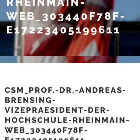
RHEINMAIN-
WEB_303440F78F-
E17223405199611
CSM_PROF.-DR.-ANDREAS-
BRENSING-
VIZEPRAESIDENT-DER-
HOCHSCHULE-RHEINMAIN-
WEB_303440F78F-