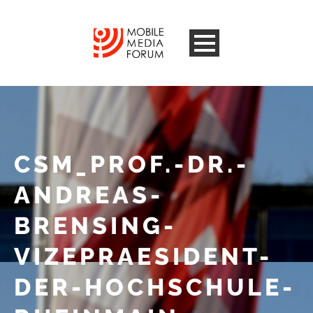
CSM_PROF.-DR.-
ANDREAS-
BRENSING-
VIZEPRAESIDENT-
DER-HOCHSCHULE-