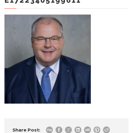
E17223405199611
Share Post: