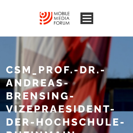
CSM_PROF.-DR.-
ANDREAS-
BRENSING-
VIZEPRAESIDENT-
DER-HOCHSCHULE-