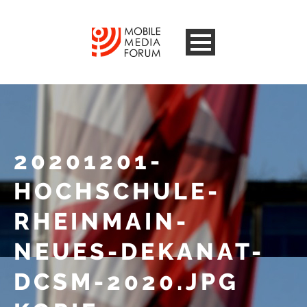
20201201-
HOCHSCHULE-
RHEINMAIN-
NEUES-DEKANAT-
DCSM-2020.JPG