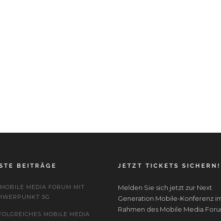
STE BEITRÄGE
JETZT TICKETS SICHERN!
. MOBILE MEDIA FORUM MIT
Melden Sie sich jetzt zur Next
HWERPUNKT 5G
Generation Mobile-Konferenz i
Rahmen des Mobile Media Foru
FOLGREICHES MOBILE MEDIA