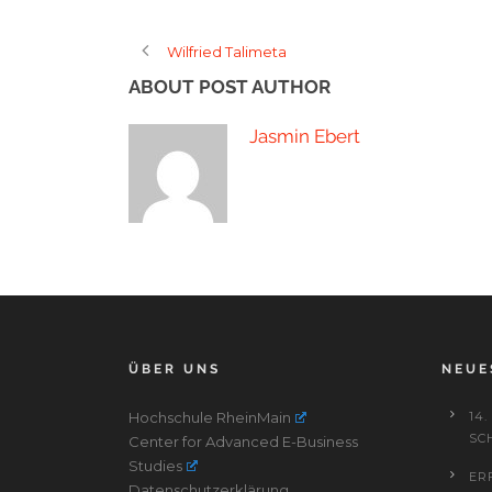
Wilfried Talimeta
ABOUT POST AUTHOR
Jasmin Ebert
ÜBER UNS
NEUE
Hochschule RheinMain
14
SC
Center for Advanced E-Business
Studies
ER
Datenschutzerklärung