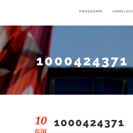
PROGRAMM
ANMELDU
1000424371
10
1000424371
JUNI