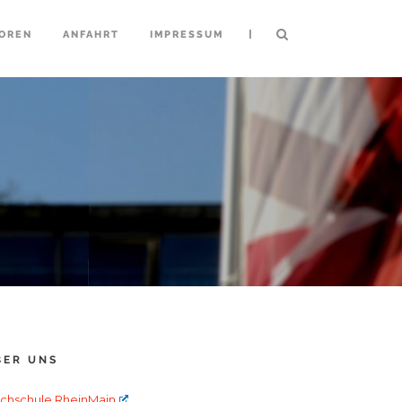
|
OREN
ANFAHRT
IMPRESSUM
BER UNS
chschule RheinMain