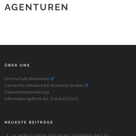
AGENTUREN
ÜBER UNS
Hochschule RheinMain
Center for Advanced E-Business Studies
Datenschutzerklärung
Informationspflicht Art. 13 & 14 DSGVO
NEUESTE BEITRÄGE
14. MOBILE MEDIA FORUM MIT SCHWERPUNKT 5G