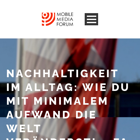
NACHHALTIGKEIT
IM ALLTAG: WIE DU
MIT MINIMALEM
AUFWAND DIE
WELT